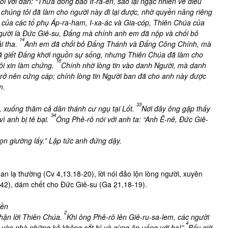
ói với dân: “Thưa đồng bào Ít-ra-en, sao lại ngạc nhiên về điều
 chúng tôi đã làm cho người này đi lại được, nhờ quyền năng riêng
của các tổ phụ Áp-ra-ham, I-xa-ác và Gia-cóp, Thiên Chúa của
Người là Đức Giê-su, Đấng mà chính anh em đã nộp và chối bỏ
14
ải tha.
Anh em đã chối bỏ Đấng Thánh và Đấng Công Chính, mà
 giết Đấng khơi nguồn sự sống, nhưng Thiên Chúa đã làm cho
16
tôi xin làm chứng.
Chính nhờ lòng tin vào danh Người, mà danh
trở nên cứng cáp; chính lòng tin Người ban đã cho anh này được
m.
33
, xuống thăm cả dân thánh cư ngụ tại Lốt.
Nơi đây ông gặp thấy
34
ì anh bị tê bại.
Ông Phê-rô nói với anh ta: “Anh Ê-nê, Đức Giê-
ọn giường lấy.” Lập tức anh đứng dậy.
n lạ thường (Cv 4,13.18-20), lời nói đảo lộn lòng người, xuyên
-42), dám chết cho Đức Giê-su (Ga 21,18-19).
iền
2
nhận lời Thiên Chúa.
Khi ông Phê-rô lên Giê-ru-sa-lem, các người
4
 vào nhà những kẻ không cắt bì và cùng ăn uống với họ!”
Bấy giờ