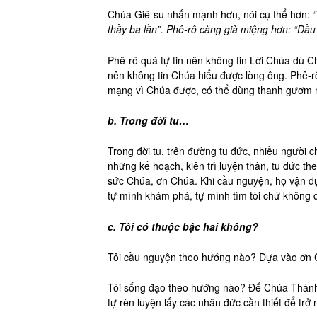
Chúa Giê-su nhấn mạnh hơn, nói cụ thể hơn:
thầy ba lần”. Phê-rô càng già miệng hơn: “Dầu
Phê-rô quá tự tin nên không tin Lời Chúa dù 
nên không tin Chúa hiểu được lòng ông. Phê-rô
mạng vì Chúa được, có thể dùng thanh gươm 
b. Trong đời tu…
Trong đời tu, trên đường tu đức, nhiều người 
những kế hoạch, kiên trì luyện thân, tu đức t
sức Chúa, ơn Chúa. Khi cầu nguyện, họ vận dụn
tự mình khám phá, tự mình tìm tòi chứ không
c. Tôi có thuộc bậc hai không?
Tôi cầu nguyện theo hướng nào? Dựa vào ơn Ch
Tôi sống đạo theo hướng nào? Để Chúa Thánh T
tự rèn luyện lấy các nhân đức cần thiết để trở