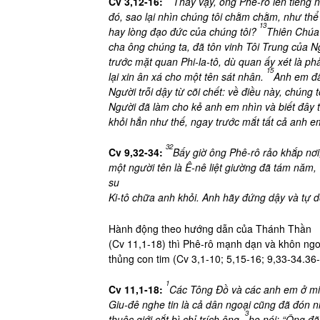
Cv 3,12-16:
Thấy vậy, ông Phê-rô lên tiếng n
đó, sao lại nhìn chúng tôi chằm chằm, như thể
13
hay lòng đạo đức của chúng tôi?
Thiên Chúa 
cha ông chúng ta, đã tôn vinh Tôi Trung của 
trước mặt quan Phi-la-tô, dù quan ấy xét là ph
15
lại xin ân xá cho một tên sát nhân.
Anh em đã
Người trỗi dậy từ cõi chết: về điều này, chúng 
Người đã làm cho kẻ anh em nhìn và biết đây 
khỏi hẳn như thế, ngay trước mắt tất cả anh e
32
Cv 9,32-34:
Bấy giờ ông Phê-rô rảo khắp nơi
một người tên là Ê-nê liệt giường đã tám năm, v
su
Ki-tô chữa anh khỏi. Anh hãy đứng dậy và tự d
Hành động theo hướng dẫn của Thánh Thần
(Cv 11,1-18) thì Phê-rô mạnh dạn và khôn ngoa
thủng con tim (Cv 3,1-10; 5,15-16; 9,33-34.36
1
Cv 11,1-18:
Các Tông Đồ và các anh em ở m
Giu-đê nghe tin là cả dân ngoại cũng đã đón 
3
thuộc giới cắt bì chỉ trích ông,
họ nói: “Ông đã