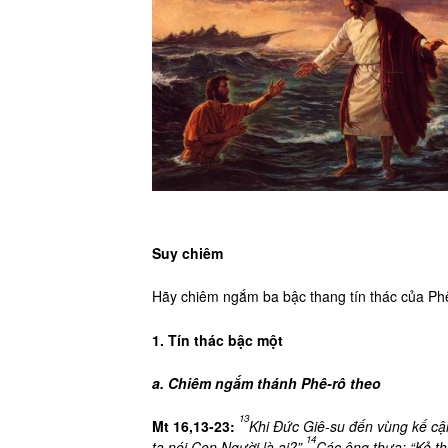
Suy chiêm
Hãy chiêm ngắm ba bậc thang tín thác của Phê
1. Tín thác bậc một
a. Chiêm ngắm thánh Phê-rô theo
13
Mt 16,13-23:
Khi Đức Giê-su đến vùng kế cận
14
ta nói Con Người là ai?”
Các ông thưa: “Kẻ thì