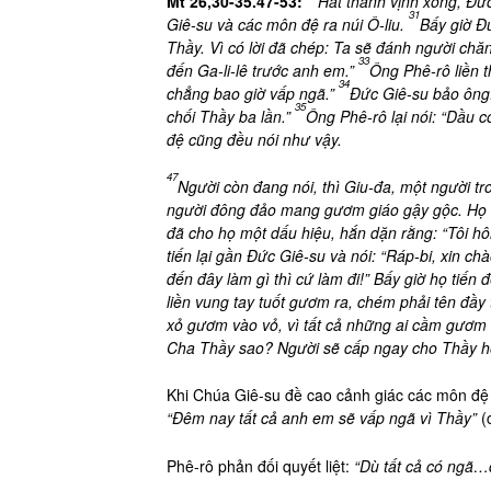
Mt 26,30-35.47-53:
Hát thánh vịnh xong, Đứ
31
Giê-su và các môn đệ ra núi Ô-liu.
Bấy giờ Đ
Thầy. Vì có lời đã chép: Ta sẽ đánh người chăn
33
đến Ga-li-lê trước anh em.”
Ông Phê-rô liền t
34
chẳng bao giờ vấp ngã.”
Đức Giê-su bảo ông:
35
chối Thầy ba lần.”
Ông Phê-rô lại nói: “Dầu c
đệ cũng đều nói như vậy.
47
Người còn đang nói, thì Giu-đa, một người t
người đông đảo mang gươm giáo gậy gộc. Họ đ
đã cho họ một dấu hiệu, hắn dặn rằng: “Tôi hôn
tiến lại gần Đức Giê-su và nói: “Ráp-bi, xin ch
đến đây làm gì thì cứ làm đi!” Bấy giờ họ tiến 
liền vung tay tuốt gươm ra, chém phải tên đầy 
xỏ gươm vào vỏ, vì tất cả những ai cầm gươm
Cha Thầy sao? Người sẽ cấp ngay cho Thầy hơ
Khi Chúa Giê-su đề cao cảnh giác các môn đệ
“Đêm nay tất cả anh em sẽ vấp ngã vì Thầy”
(
Phê-rô phản đối quyết liệt:
“Dù tất cả có ngã…