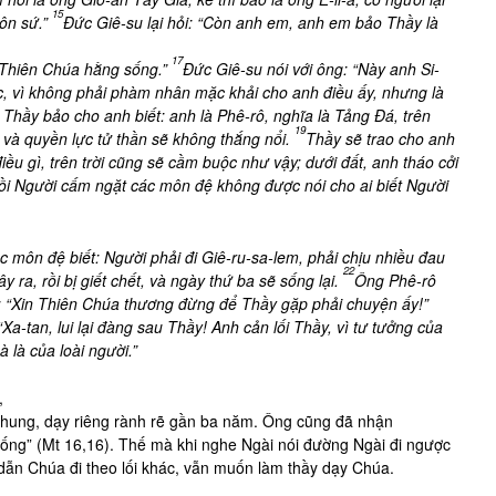
15
gôn sứ.”
Đức Giê-su lại hỏi: “Còn anh em, anh em bảo Thầy là
17
n Thiên Chúa hằng sống.”
Đức Giê-su nói với ông: “Này anh Si-
c, vì không phải phàm nhân mặc khải cho anh điều ấy, nhưng là
Thầy bảo cho anh biết: anh là Phê-rô, nghĩa là Tảng Đá, trên
19
 và quyền lực tử thần sẽ không thắng nổi.
Thầy sẽ trao cho anh
ều gì, trên trời cũng sẽ cầm buộc như vậy; dưới đất, anh tháo cởi
ồi Người cấm ngặt các môn đệ không được nói cho ai biết Người
ác môn đệ biết: Người phải đi Giê-ru-sa-lem, phải chịu nhiều đau
22
 ra, rồi bị giết chết, và ngày thứ ba sẽ sống lại.
Ông Phê-rô
i: “Xin Thiên Chúa thương đừng để Thầy gặp phải chuyện ấy!”
a-tan, lui lại đàng sau Thầy! Anh cản lối Thầy, vì tư tưởng của
 là của loài người.”
,
chung, dạy riêng rành rẽ gần ba năm. Ông cũng đã nhận
sống” (Mt 16,16). Thế mà khi nghe Ngài nói đường Ngài đi ngược
ẫn Chúa đi theo lối khác, vẫn muốn làm thầy dạy Chúa.