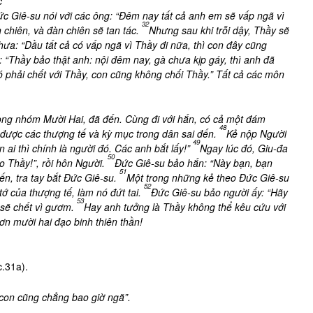
c
ức Giê-su nói với các ông: “Đêm nay tất cả anh em sẽ vấp ngã vì
32
 chiên, và đàn chiên sẽ tan tác.
Nhưng sau khi trỗi dậy, Thầy sẽ
hưa: “Dầu tất cả có vấp ngã vì Thầy đi nữa, thì con đây cũng
 “Thầy bảo thật anh: nội đêm nay, gà chưa kịp gáy, thì anh đã
ó phải chết với Thầy, con cũng không chối Thầy.” Tất cả các môn
rong nhóm Mười Hai, đã đến. Cùng đi với hắn, có cả một đám
48
ược các thượng tế và kỳ mục trong dân sai đến.
Kẻ nộp Người
49
 ai thì chính là người đó. Các anh bắt lấy!”
Ngay lúc đó, Giu-đa
50
ào Thầy!”, rồi hôn Người.
Đức Giê-su bảo hắn: “Này bạn, bạn
51
đến, tra tay bắt Đức Giê-su.
Một trong những kẻ theo Đức Giê-su
52
tớ của thượng tế, làm nó đứt tai.
Đức Giê-su bảo người ấy: “Hãy
53
 sẽ chết vì gươm.
Hay anh tưởng là Thầy không thể kêu cứu với
n mười hai đạo binh thiên thần!
c.31a).
con cũng chẳng bao giờ ngã”.