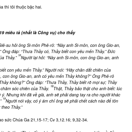
 thì tôi thuộc bậc hai.
9 miêu tả (nhất là Công vụ) cho thấy
iê-su hỏi ông Si-môn Phê-rô: “Này anh Si-môn, con ông Gio-an,
 Ông đáp: “Thưa Thầy có, Thầy biết con yêu mến Thầy.” Đức
16
của Thầy.”
Người lại hỏi: “Này anh Si-môn, con ông Gio-an, anh
ết con yêu mến Thầy.” Người nói: “Hãy chăn dắt chiên của
ôn, con ông Gio-an, anh có yêu mến Thầy không?” Ông Phê-rô
n Thầy không?” Ông đáp: “Thưa Thầy, Thầy biết rõ mọi sự; Thầy
18
y chăm sóc chiên của Thầy.
Thật, Thầy bảo thật cho anh biết: lúc
uỳ ý. Nhưng khi đã về già, anh sẽ phải dang tay ra cho người khác
19
.”
Người nói vậy, có ý ám chỉ ông sẽ phải chết cách nào để tôn
 theo Thầy.”
ào sức Chúa
Ga 21,15-17; Cv 3,12.16; 9,32-34.