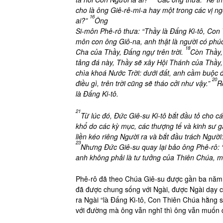
cho là ông Giê-rê-mi-a hay một trong các vị n
16
ai?”
Ông
Si-môn Phê-rô thưa: “Thầy là Đấng Ki-tô, Co
môn con ông Giô-na, anh thật là người có phú
18
Cha của Thầy, Đấng ngự trên trời.
Còn Thầy, 
tảng đá này, Thầy sẽ xây Hội Thánh của Thầy,
chìa khoá Nước Trời: dưới đất, anh cầm buộc đi
20
điều gì, trên trời cũng sẽ tháo cởi như vậy.”
R
là Đấng Ki-tô.
21
Từ lúc đó, Đức Giê-su Ki-tô bắt đầu tỏ cho c
khổ do các kỳ mục, các thượng tế và kinh sư gây
liền kéo riêng Người ra và bắt đầu trách Ngườ
23
Nhưng Đức Giê-su quay lại bảo ông Phê-rô: “X
anh không phải là tư tưởng của Thiên Chúa, mà
Phê-rô đã theo Chúa Giê-su được gần ba năm
đã được chung sống với Ngài, được Ngài dạy 
ra Ngài “là Đấng Ki-tô, Con Thiên Chúa hằng 
với đường mà ông vẫn nghĩ thì ông vẫn muốn d