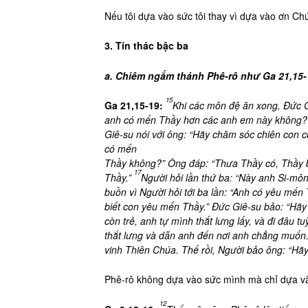
Nếu tôi dựa vào sức tôi thay vì dựa vào ơn Chúa
3. Tín thác bậc ba
a. Chiêm ngắm thánh Phê-rô như Ga 21,15-1
15
Ga 21,15-19:
Khi các môn đệ ăn xong, Đức G
anh có mến Thầy hơn các anh em này không?”
Giê-su nói với ông: “Hãy chăm sóc chiên con 
có mến
Thầy không?” Ông đáp: “Thưa Thầy có, Thầy bi
17
Thầy.”
Người hỏi lần thứ ba: “Này anh Si-m
buồn vì Người hỏi tới ba lần: “Anh có yêu mế
biết con yêu mến Thầy.” Đức Giê-su bảo: “Hã
còn trẻ, anh tự mình thắt lưng lấy, và đi đâu t
thắt lưng và dẫn anh đến nơi anh chẳng muốn
vinh Thiên Chúa. Thế rồi, Người bảo ông: “Hãy
Phê-rô không dựa vào sức mình mà chỉ dựa v
12