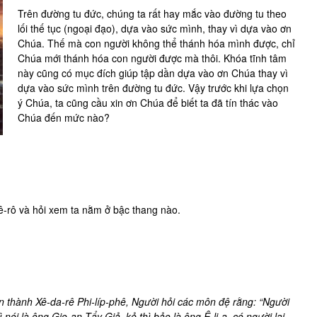
Trên đường tu đức, chúng ta rất hay mắc vào đường tu theo
lối thế tục (ngoại đạo), dựa vào sức mình, thay vì dựa vào ơn
Chúa. Thế mà con người không thể thánh hóa mình được, chỉ
Chúa mới thánh hóa con người được mà thôi. Khóa tĩnh tâm
này cũng có mục đích giúp tập dần dựa vào ơn Chúa thay vì
dựa vào sức mình trên đường tu đức. Vậy trước khi lựa chọn
ý Chúa, ta cũng cầu xin ơn Chúa để biết ta đã tín thác vào
Chúa đến mức nào?
-rô và hỏi xem ta nằm ở bậc thang nào.
 thành Xê-da-rê Phi-líp-phê, Người hỏi các môn đệ rằng: “Người
 nói là ông Gio-an Tẩy Giả, kẻ thì bảo là ông Ê-li-a, có người lại