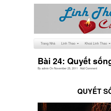
Trang Nhà
Linh Thao
Khoá Linh Thao
Bài 24: Quyết sốn
By
admin
On
November 25, 2011
·
Add Comment
QUYẾT S