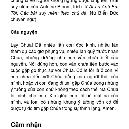
chúng ta về Người không ngừng được tăng lên. (Bài
suy niệm của Antoine Bloom, trích từ
Ai Là Anh Em
Tôi: Các bài suy niệm theo chủ đề
, Nữ Biển Đức
chuyển ngữ)
Cầu nguyện
Lạy Chúa! Đã nhiều lần con đọc kinh, nhiều lần
tham dự các giờ phụng vụ, nhiều lần quỳ trước nhan
Chúa, nhưng dường như con vẫn chưa biết cầu
nguyện. Nói đúng hơn, con vẫn chưa tiến bước vào
cuộc gặp gỡ thực sự với Chúa. Có lẽ lỗi là ở con, vì
con chưa đến với Chúa bằng con người thật của
mình, hoặc vì con đang đi tìm gặp Chúa trong những
ý tưởng của con chứ không theo cách thế mà Chúa
tỏ mình cho con. Xin giúp con lột bỏ mặt nạ của
mình, và loại bỏ những khung ý tưởng vốn có để
được tự do tìm gặp Chúa trong sự thinh lặng, Amen.
Cảm nhận