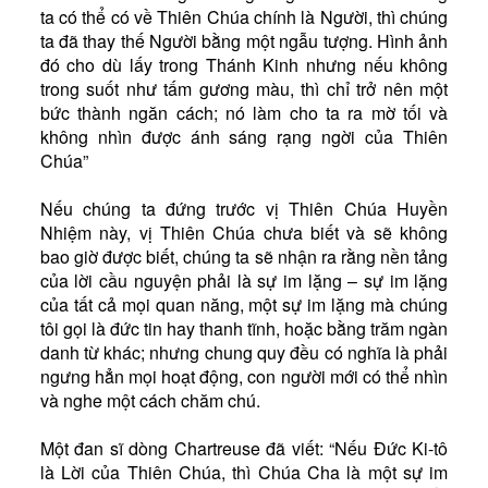
ta có thể có về Thiên Chúa chính là Người, thì chúng
ta đã thay thế Người bằng một ngẫu tượng. Hình ảnh
đó cho dù lấy trong Thánh Kinh nhưng nếu không
trong suốt như tấm gương màu, thì chỉ trở nên một
bức thành ngăn cách; nó làm cho ta ra mờ tối và
không nhìn được ánh sáng rạng ngời của Thiên
Chúa”
Nếu chúng ta đứng trước vị Thiên Chúa Huyền
Nhiệm này, vị Thiên Chúa chưa biết và sẽ không
bao giờ được biết, chúng ta sẽ nhận ra rằng nền tảng
của lời cầu nguyện phải là sự im lặng – sự im lặng
của tất cả mọi quan năng, một sự im lặng mà chúng
tôi gọi là đức tin hay thanh tĩnh, hoặc bằng trăm ngàn
danh từ khác; nhưng chung quy đều có nghĩa là phải
ngưng hẳn mọi hoạt động, con người mới có thể nhìn
và nghe một cách chăm chú.
Một đan sĩ dòng Chartreuse đã viết: “Nếu Đức Ki-tô
là Lời của Thiên Chúa, thì Chúa Cha là một sự im