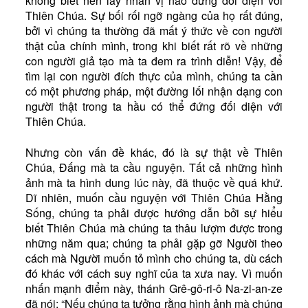
không biết nên lấy nhân vị nào đứng đối diện với
Tài Liệu
Thiên Chúa. Sự bối rối ngỡ ngàng của họ rất đúng,
Sách Linh Thao
bởi vì chúng ta thường đã mất ý thức về con người
thật của chính mình, trong khi biết rất rõ về những
Chú Giải Linh Thao
con người giả tạo mà ta đem ra trình diễn! Vậy, để
Khóa HD Linh hướng
tìm lại con người đích thực của mình, chúng ta cần
có một phương pháp, một đường lối nhận dạng con
Linh Thao Tám Ngày
người thật trong ta hầu có thể đứng đối diện với
Thiên Chúa.
Linh Thao Mười Ngày
Linh Thao 30 Ngày
Nhưng còn vấn đề khác, đó là sự thật về Thiên
Chúa, Đấng mà ta cầu nguyện. Tất cả những hình
Linh Thao Trong Cuộc Sống
ảnh mà ta hình dung lúc này, đã thuộc về quá khứ.
Dĩ nhiên, muốn cầu nguyện với Thiên Chúa Hằng
Sống, chúng ta phải được hướng dẫn bởi sự hiểu
biết Thiên Chúa mà chúng ta thâu lượm được trong
những năm qua; chúng ta phải gặp gỡ Người theo
cách mà Người muốn tỏ mình cho chúng ta, dù cách
đó khác với cách suy nghĩ của ta xưa nay. Vì muốn
nhấn mạnh điểm này, thánh Grê-gô-ri-ô Na-zi-an-ze
đã nói: “Nếu chúng ta tưởng rằng hình ảnh mà chúng