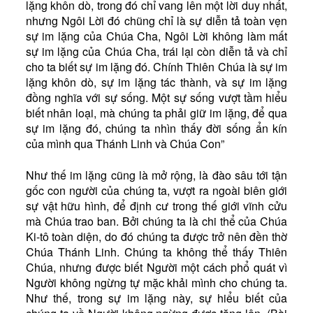
lặng khôn dò, trong đó chỉ vang lên một lời duy nhất,
nhưng Ngôi Lời đó chũng chỉ là sự diễn tả toàn vẹn
sự im lặng của Chúa Cha, Ngôi Lời không làm mất
sự im lặng của Chúa Cha, trái lại còn diễn tả và chỉ
cho ta biết sự im lặng đó. Chính Thiên Chúa là sự im
lặng khôn dò, sự im lặng tác thành, và sự im lặng
đồng nghĩa với sự sống. Một sự sống vượt tầm hiểu
biết nhân loại, mà chúng ta phải giữ im lặng, để qua
sự im lặng đó, chúng ta nhìn thấy đời sống ẩn kín
của mình qua Thánh Linh và Chúa Con”
Như thế im lặng cũng là mở rộng, là đào sâu tới tận
gốc con người của chúng ta, vượt ra ngoài biên giới
sự vật hữu hình, để định cư trong thế giới vĩnh cửu
mà Chúa trao ban. Bởi chúng ta là chi thể của Chúa
Ki-tô toàn diện, do đó chúng ta được trở nên đền thờ
Chúa Thánh Linh. Chúng ta không thể thấy Thiên
Chúa, nhưng được biết Người một cách phổ quát vì
Người không ngừng tự mặc khải mình cho chúng ta.
Như thế, trong sự im lặng này, sự hiểu biết của