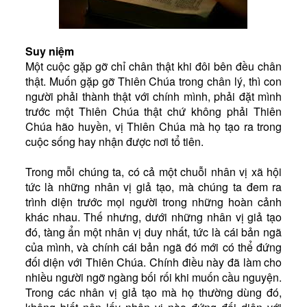
Kinh Nghiệm
Hình Ảnh
Suy niệm
Cầu Nguyện
Một cuộc gặp gỡ chỉ chân thật khi đôi bên đều chân
Bài Cầu Nguyện
thật. Muốn gặp gỡ Thiên Chúa trong chân lý, thì con
người phải thành thật với chính mình, phải đặt mình
Cách Cầu Nguyện
trước một Thiên Chúa thật chứ không phải Thiên
Nhận Định
Chúa hão huyền, vị Thiên Chúa mà họ tạo ra trong
cuộc sống hay nhận được nơi tổ tiên.
Phương Pháp CN, Xét Mình
Tác Phẩm
Trong mỗi chúng ta, có cả một chuỗi nhân vị xã hội
tức là những nhân vị giả tạo, mà chúng ta đem ra
Được Làm Môn Đệ
trình diện trước mọi người trong những hoàn cảnh
Đến với Ba Ngôi qua Kinh Lạy Cha
khác nhau. Thế nhưng, dưới những nhân vị giả tạo
đó, tàng ẩn một nhân vị duy nhất, tức là cái bản ngã
Trên Đường LBTM
của mình, và chính cái bản ngã đó mới có thể đứng
đối diện với Thiên Chúa. Chính điều này đã làm cho
Thao Luyện Nhẹ Nhàng
nhiều người ngỡ ngàng bối rối khi muốn cầu nguyện.
Xin Cho Con Gặp Được Chúa
Trong các nhân vị giả tạo mà họ thường dùng đó,