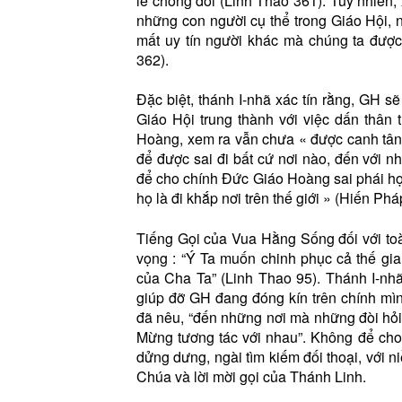
lẽ chống đối (Linh Thao 361). Tuy nhiên
những con người cụ thể trong Giáo Hội,
mất uy tín người khác mà chúng ta đượ
362).
Đặc biệt, thánh I-nhã xác tín rằng, GH 
Giáo Hội trung thành với việc dấn thân 
Hoàng, xem ra vẫn chưa « được canh tân 
để được sai đi bất cứ nơi nào, đến với n
để cho chính Đức Giáo Hoàng sai phái họ
họ là đi khắp nơi trên thế giới » (Hiến Phá
Tiếng Gọi của Vua Hằng Sống đối với toàn
vọng : “Ý Ta muốn chinh phục cả thế gia
của Cha Ta” (Linh Thao 95). Thánh I-nh
giúp đỡ GH đang đóng kín trên chính mì
đã nêu, “đến những nơi mà những đòi hỏ
Mừng tương tác với nhau”. Không để cho 
dửng dưng, ngài tìm kiếm đối thoại, với n
Chúa và lời mời gọi của Thánh Linh.