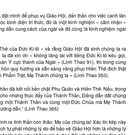
à đặt mình để phục vụ Giáo Hội, dấn thân cho việc canh tân
ộc bình diện trí thức, đó là một kinh nghiệm « cảm nhận »
ng dẫn cung cách của ngài và đó cũng là kinh nghiệm ngài
hê của Đức Ki-tô » và rằng Giáo Hội đã sinh chúng ta ra
ta đã xin ơn « không lãng tai với tiếng Đức Ki-tô kêu gọi,
n Ý cực thánh của Ngài » (Linh Thao 91), thì trong cùng
m hồn quy hướng và sẵn sàng vâng phục Hiền Thê đích thật
i Phẩm Trật, Mẹ Thánh chúng ta » (Linh Thao 353).
ần đã kết nối bền chặt Phu Quân và Hiền Thê. Nếu, trong
nh cho những thúc đẩy của Thánh Thần, Đấng dẫn dắt chúng
 cùng một Thánh Thần và cùng một Đức Chúa mà Mẹ Thánh
hướng dẫn.” (Linh Thao 365)
inh ra tinh thần con thảo: Mẹ của chúng ta! Xác tín kép này
 cách tự phát những lý do để bảo vệ Giáo Hội hơn là những lý