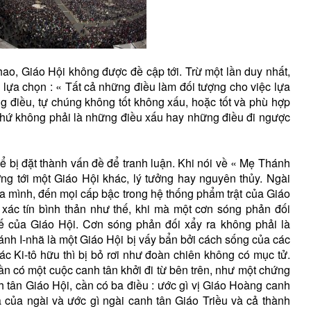
hao, Giáo Hội không được đề cập tới. Trừ một lần duy nhất,
lựa chọn : « Tất cả những điều làm đối tượng cho việc lựa
ng điều, tự chúng không tốt không xấu, hoặc tốt và phù hợp
chứ không phải là những điều xấu hay những điều đi ngược
hể bị đặt thành vấn đề để tranh luận. Khi nói về « Mẹ Thánh
ng tới một Giáo Hội khác, lý tưởng hay nguyên thủy. Ngài
ủa mình, đến mọi cấp bậc trong hệ thống phẩm trật của Giáo
 xác tín bình thản như thế, khi mà một cơn sóng phản đối
ế của Giáo Hội. Cơn sóng phản đối xẩy ra không phải là
thánh I-nhã là một Giáo Hội bị vấy bẩn bởi cách sống của các
các Ki-tô hữu thì bị bỏ rơi như đoàn chiên không có mục tử.
n có một cuộc canh tân khởi đi từ bên trên, như một chứng
nh tân Giáo Hội, cần có ba điều : ước gì vị Giáo Hoàng canh
à của ngài và ước gì ngài canh tân Giáo Triều và cả thành