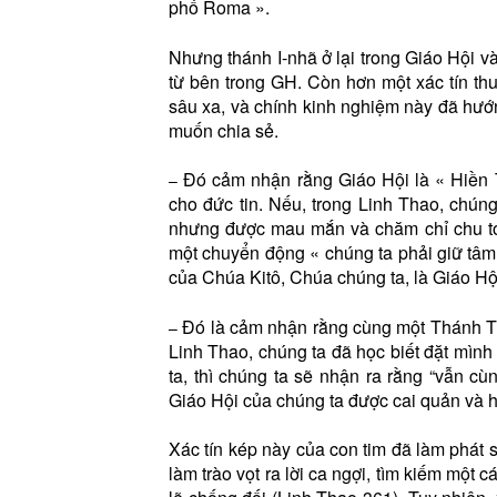
phố Roma ».
Nhưng thánh I-nhã ở lại trong Giáo Hội v
từ bên trong GH. Còn hơn một xác tín thu
sâu xa, và chính kinh nghiệm này đã hướ
muốn chia sẻ.
Đó cảm nhận rằng Giáo Hội là « Hiền T
–
cho đức tin. Nếu, trong Linh Thao, chúng 
nhưng được mau mắn và chăm chỉ chu toà
một chuyển động « chúng ta phải giữ tâ
của Chúa Kitô, Chúa chúng ta, là Giáo Hộ
Đó là cảm nhận rằng cùng một Thánh Th
–
Linh Thao, chúng ta đã học biết đặt mì
ta, thì chúng ta sẽ nhận ra rằng “vẫn
Giáo Hội của chúng ta được cai quản và 
Xác tín kép này của con tim đã làm phát s
làm trào vọt ra lời ca ngợi, tìm kiếm một