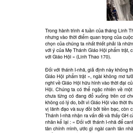
Trong hành trình 4 tuần của tháng Linh T
nhưng vào thời điểm quan trọng của cuộc 
chọn của chúng ta nhất thiết phải là nhữ
với ý của Mẹ Thánh Giáo Hội phẩm trật, 
với Giáo Hội » (Linh Thao 170).
Đối với thánh I-nhã, giả định này không t
Giáo Hội phẩm trật », ngài không mơ tưở
nghĩ về Giáo Hội hữu hình vào thời đại c
Hội. Chúng ta có thể ngặc nhiên về một
chưa từng có đang đổ xuống trên cơ ch
không có lý do, bởi vì Giáo Hội vào thời 
vị lãnh đạo và suy đồi bởi tiền bạc, còn 
Thánh I-nhã nhận ra vấn đề và thấy GH cầ
nhân kể lại : « Đối với thánh I-nhã để ca
tân chính mình, ước gì ngài canh tân nh