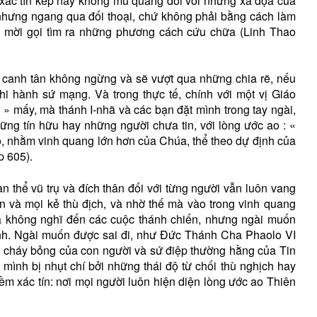
, xác tín kép này không mù quáng đối với những xa đọa của
 nhưng ngang qua đối thoại, chứ không phải bằng cách làm
c mời gọi tìm ra những phương cách cứu chữa (Linh Thao
sẽ canh tân không ngừng và sẽ vượt qua những chia rẽ, nếu
thi hành sứ mạng. Và trong thực tế, chính với một vị Giáo
» mấy, mà thánh I-nhã và các bạn đặt mình trong tay ngài,
hững tín hữu hay những người chưa tin, với lòng ước ao : «
, nhằm vinh quang lớn hơn của Chúa, thể theo dự định của
p 605).
 thể vũ trụ và đích thân đối với từng người vẫn luôn vang
n và mọi kẻ thù địch, và nhờ thế mà vào trong vinh quang
ã không nghĩ đến các cuộc thánh chiến, nhưng ngài muốn
nh. Ngài muốn được sai đi, như Đức Thánh Cha Phaolo VI
i cháy bỏng của con người và sứ điệp thường hằng của Tin
mình bị nhụt chí bởi những thái độ từ chối thù nghịch hay
iềm xác tín: nơi mọi người luôn hiện diện lòng ước ao Thiên