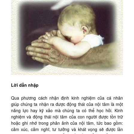
Kinh Nghiệm
Hình Ảnh
Cầu Nguyện
Bài Cầu Nguyện
Cách Cầu Nguyện
Nhận Định
Phương Pháp CN, Xét Mình
Tác Phẩm
Được Làm Môn Đệ
Lời dẫn nhập
Đến với Ba Ngôi qua Kinh Lạy Cha
Qua phương cách nhận định kinh nghiệm của cá nhân
giúp chúng ta nhận ra được động thái của nội tâm là một
Trên Đường LBTM
năng lực hay kỹ xảo mà chúng ta có thể học hỏi. Kinh
Thao Luyện Nhẹ Nhàng
nghiệm và động thái nội tâm của con người được tồn trữ
hoặc ghi nhớ trong phản ảnh của nội tâm, tức bao gồm:
Xin Cho Con Gặp Được Chúa
cảm xúc, cảm nghĩ, tư tưởng và khát vọng sẽ được lần