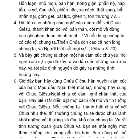
Hỗn loạn, nhỏ mọn, oán hận, nóng giận, phẫn nộ, hấp
tấp, lo sợ, đau khổ, phiền não, xa cách, thất vọng, bất
nhẫn nại, gớm gét, bất lực, ghen tị, tổn thương v.v…
Đặt tên cho những cảm nghĩ của mình: đối với Chúa
Giêsu, thành khẩn đối với bản thân, cởi mở và đừng
bao giờ phán đoán chính mình:「Vì nếu lòng chúng ta
có cáo tội chúng ta,Thiên Chúa còn cao cả hơn lòng
chúng ta, và Người biết hết mọi sự. (1Gioan 3: 20)
Và bây giờ chúng ta chọn một hai cảm xúc chủ yếu, hồi
nghĩ xem sự việc đã xảy ra và dẫn đến những cảm xúc
này, và rồi xác định nguyên do gây ra những tình
huống này.
Giờ đây bạn hãy cùng Chúa Giêsu hàn huyên cảm xúc
của bạn: Mặc dầu Ngài biết mọi sự, nhưng hãy cùng
với Chúa Giêsu/Ngài chia xẻ cảm nghĩ chân thật của
bạn. Hãy biểu tả/ diễn đạt một cách cởi mở và tin tưởng
nơi Chúa Giêsu. Nếu chúng ta thành thật chia xẻ với
Chúa như thế, thì thường chúng ta sẽ được chữa lành
khỏi những vết thương và đau khổ của chúng ta. Và rồi
tình tương quan giữa Chúa và bạn sẽ mỗi ngày một
thêm khắng khít cùng gắn bó hơn. Bạn cũng có thể