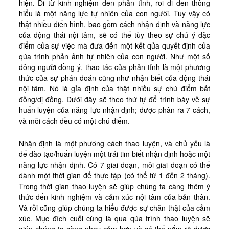
hiện. Đi từ kinh nghiệm đến phản tỉnh, rồi đi đến thông
Tài Liệu
hiểu là một năng lực tự nhiên của con người. Tuy vậy có
Sách Linh Thao
thật nhiều điển hình, bao gồm cách nhận định và năng lực
của động thái nội tâm, sẽ có thể tùy theo sự chú ý đặc
Chú Giải Linh Thao
điểm của sự việc mà đưa đến một kết qủa quyết định của
Khóa HD Linh hướng
qúa trình phản ảnh tự nhiên của con người. Như một số
đông người đồng ý, thao tác của phản tỉnh là một phương
Linh Thao Tám Ngày
thức của sự phán đoán cũng như nhận biết của động thái
nội tâm. Nó là gỉa định của thật nhiều sự chú điểm bất
Linh Thao Mười Ngày
đồng/dị đồng. Dưới đây sẽ theo thứ tự để trình bày về sự
Linh Thao 30 Ngày
huấn luyện của năng lực nhận định; được phân ra 7 cách,
và mỗi cách đều có một chú điểm.
Linh Thao Trong Cuộc Sống
Nhận định là một phương cách thao luyện, và chủ yếu là
để đào tạo/huấn luyện một trái tim biết nhận định hoặc một
năng lực nhận định. Có 7 giai đoạn, mỗi giai đoạn có thể
dành một thời gian để thực tập (có thể từ 1 đến 2 tháng).
Trong thời gian thao luyện sẽ giúp chúng ta càng thêm ý
thức đến kinh nghiệm và cảm xúc nội tâm của bản thân.
Và rồi cũng giúp chúng ta hiểu được sự chân thật của cảm
xúc. Mục đích cuối cùng là qua qúa trình thao luyện sẽ
giúp chúng ta càng nhạy cảm hơn và có thể nắm rõ được