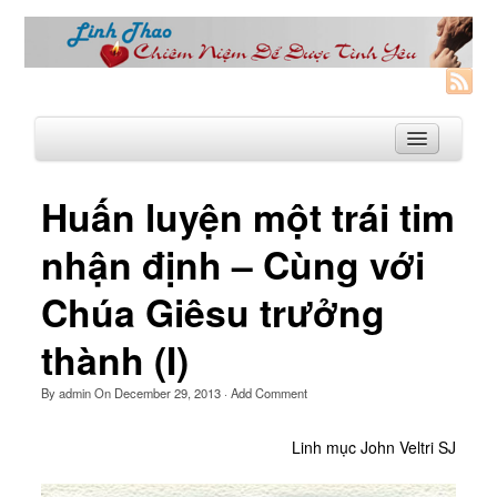
Huấn luyện một trái tim
Trang Nhà
nhận định – Cùng với
Linh Thao
Chúa Giêsu trưởng
Linh Thao là gì?
thành (I)
Linhthao.org
Bạn Đường Linh Thao
By
admin
On
December 29, 2013
·
Add Comment
Để Tự Do và Hạnh Phúc hơn
Linh mục John Veltri SJ
Khoá Linh Thao