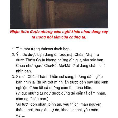
Nhận thức được những cảm nghĩ khác nhau đang xảy
ra trong nội tâm của chúng ta.
Tìm một trạng thái/nơi thích hợp.
Ý thức được bạn đang ở trước mặt Chúa: Nhận ra
được Thiên Chúa không ngừng gìn giữ, săn sóc bạn,
Chúa như người Cha/Bố, Mẹ/Má từ ái đang chăm chú
nhìn bạn.
Xin ơn Chúa Thánh Thần soi sáng, hưóng dẫn: giúp
bạn nhìn lại (từ khi xét mình lần trước đến bây giờ) kinh
nghiệm được tất cả những cảm tình phủ hiện.
(Vi dụ: những từ ngữ được dùng để diễn tả cảm nhận,
cảm nghĩ của bạn.)
Vui tươi, đón nhận, bình an, yêu thích, mãn nguyện,
thảnh thơi, thư giãn, tự do, khoan khoái, yêu mến
v.v….